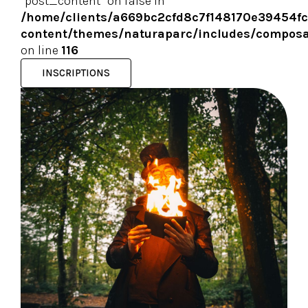
"post_content" on false in
/home/clients/a669bc2cfd8c7f148170e39454fc
content/themes/naturaparc/includes/composa
on line
116
INSCRIPTIONS