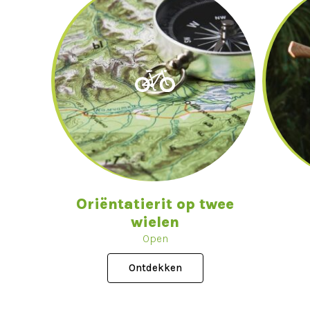
Oriëntatierit op twee
wielen
Open
Ontdekken