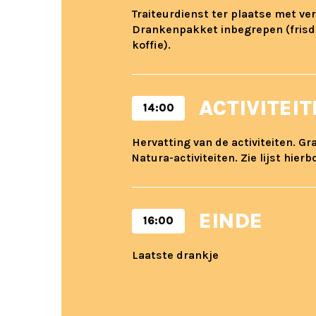
Traiteurdienst ter plaatse met ve
Drankenpakket inbegrepen (frisdr
koffie).
ACTIVITEI
14:00
Hervatting van de activiteiten. Gra
Natura-activiteiten. Zie lijst hierb
EINDE
16:00
Laatste drankje