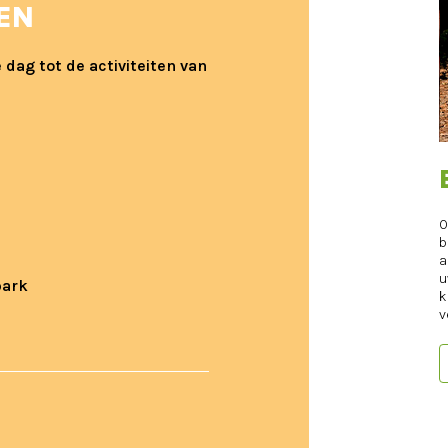
TEN
dag tot de activiteiten van
O
b
a
u
park
k
v