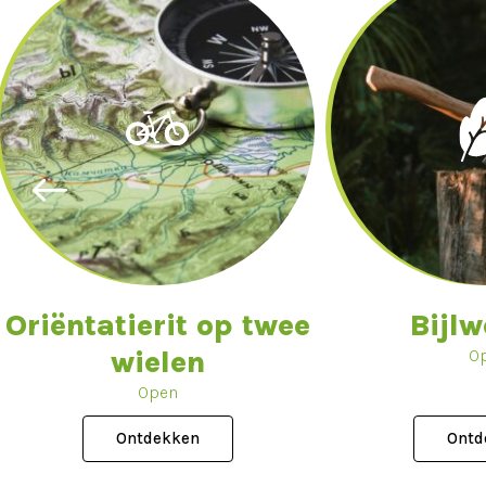
Oriëntatierit op twee
Bijl
wielen
O
Open
Ontdekken
Ontd