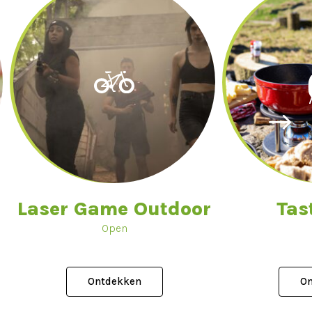
Laser Game Outdoor
Tas
Open
Ontdekken
On