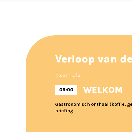
Verloop van d
Example
WELKOM
09:00
Gastronomisch onthaal (koffie, ge
briefing.