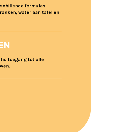
rschillende formules.
anken, water aan tafel en
TEN
tis toegang tot alle
oven.