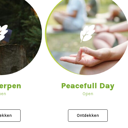
werpen
Peacefull Day
pen
Open
ekken
Ontdekken