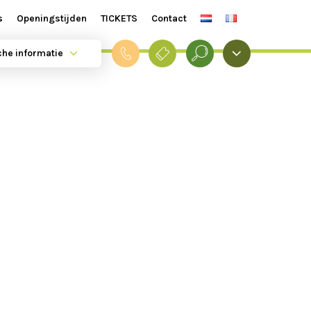
s
Openingstijden
TICKETS
Contact
39454fc8023/sites/naturaparc.be/wp-
che informatie